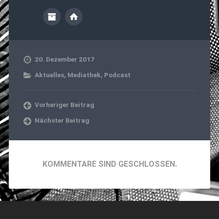
20. Dezember 2017
Aktuelles
,
Mediathek
,
Podcast
Vorheriger Beitrag
Nächster Beitrag
KOMMENTARE SIND GESCHLOSSEN.